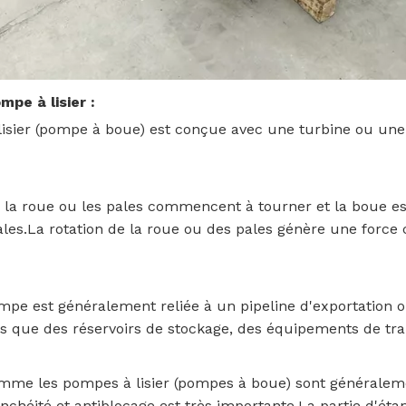
pe à lisier :
lisier (pompe à boue) est conçue avec une turbine ou une 
a roue ou les pales commencent à tourner et la boue est
les.La rotation de la roue ou des pales génère une force
ompe est généralement reliée à un pipeline d'exportation 
els que des réservoirs de stockage, des équipements de tra
me les pompes à lisier (pompes à boue) sont généralemen
anchéité et antiblocage est très importante.La partie d'é