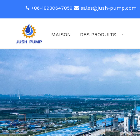
+86-18930647859
sales@jush-pump.com


MAISON
DES PRODUITS