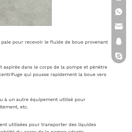
+86-18
sales@
2880151
pale pour recevoir le fluide de boue provenant
cixi-kitt
 aspirée dans le corps de la pompe et pénètre
 centrifuge qui pousse rapidement la boue vers
ou à un autre équipement utilisé pour
itement, etc.
t utilisées pour transporter des liquides
tanchéité du corps de la pompe adopte