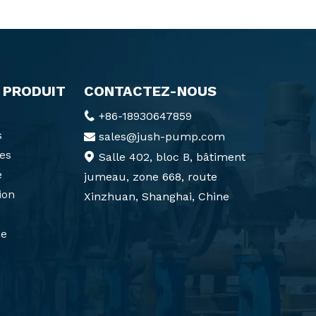
 PRODUIT
CONTACTEZ-NOUS
+86-18930647859

s
sales@jush-pump.com

es
Salle 402, bloc B, bâtiment

e
jumeau, zone 668, route
ion
Xinzhuan, Shanghai, Chine
e