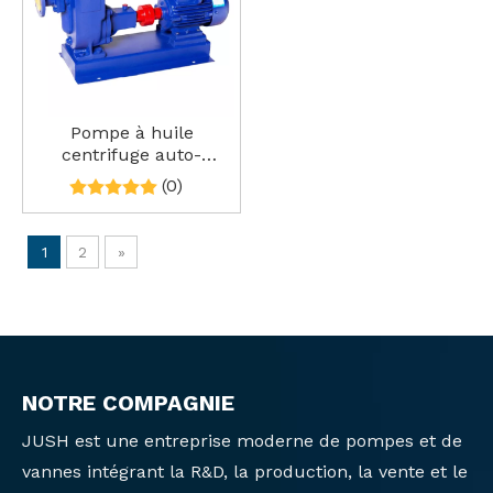
Pompe à huile
centrifuge auto-
amorçante CYZ
(0)
résistante aux solvants
1
2
»
NOTRE COMPAGNIE
JUSH est une entreprise moderne de pompes et de
vannes intégrant la R&D, la production, la vente et le