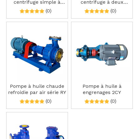
centrifuge simple à
centrifuge à deux
deux étages série AY
étages série AY
(0)
(0)
Pompe à huile chaude
Pompe à huile à
refroidie par air série RY
engrenages 2CY
(0)
(0)