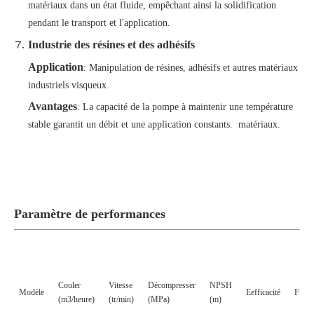
matériaux dans un état fluide, empêchant ainsi la solidification
pendant le transport et l'application.
Industrie des résines et des adhésifs
Application
: Manipulation de résines, adhésifs et autres matériaux
industriels visqueux.
Avantages
: La capacité de la pompe à maintenir une température
stable garantit un débit et une application constants.
matériaux.
Paramètre de performances
Couler
Vitesse
Décompresser
NPSH
Modèle
E
efficacité
F
fréq
(m3/heure)
(tr/min)
(
MPa
)
(m)