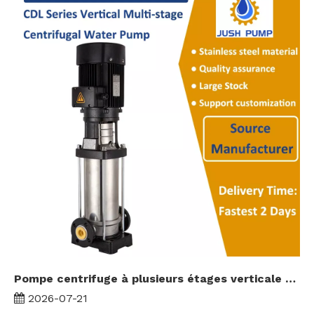
Pompe centrifuge à plusieurs étages verticale CDL, pompe de surpression d'eau à tête haute en acier inoxydable 304
2026-07-21