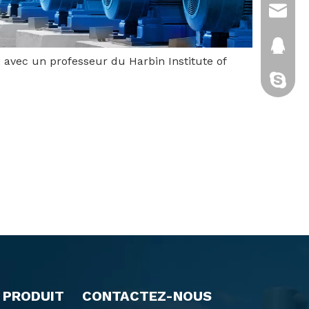
sales@
2880151
 avec un professeur du Harbin Institute of
cixi-kitt
 PRODUIT
CONTACTEZ-NOUS