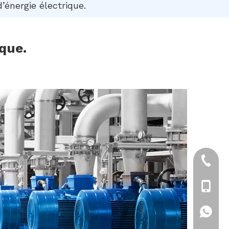
’énergie électrique.
que.
+86-21
+86-18
+86-18