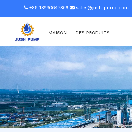
+86-18930647859
sales@jush-pump.com


MAISON
DES PRODUITS