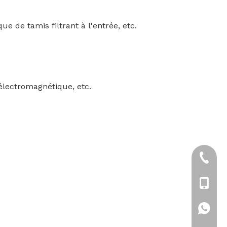
 de tamis filtrant à l'entrée, etc.
 électromagnétique, etc.
+86-21
+86-18
+86-18