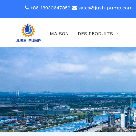
+86-18930647859
sales@jush-pump.com


MAISON
DES PRODUITS