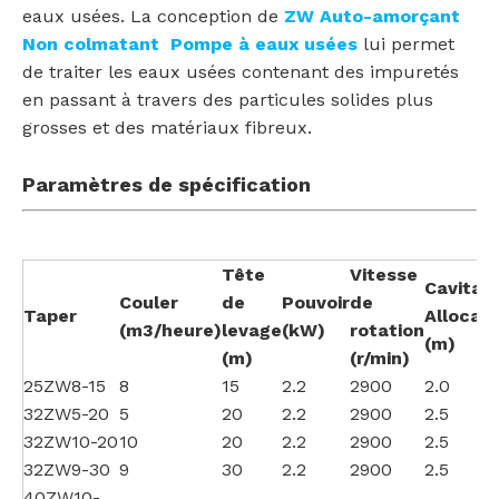
eaux usées. La conception de
ZW Auto-amorçant
Non colmatant Pompe à eaux usées
lui permet
de traiter les eaux usées contenant des impuretés
en passant à travers des particules solides plus
grosses et des matériaux fibreux.
Paramètres de spécification
Tête
Vitesse
Cavitat
Couler
de
Pouvoir
de
Taper
Allocati
(m3/heure)
levage
(kW)
rotation
(m)
(m)
(r/min)
25ZW8-15
8
15
2.2
2900
2.0
32ZW5-20
5
20
2.2
2900
2.5
32ZW10-20
10
20
2.2
2900
2.5
32ZW9-30
9
30
2.2
2900
2.5
40ZW10-