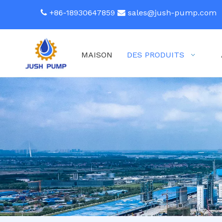
+86-18930647859
sales@jush-pump.com


MAISON
DES PRODUITS