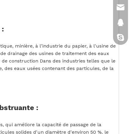
sales@
2880151
 :
cixi-kitt
ue, minière, à l'industrie du papier, à l'usine de
me de drainage des usines de traitement des eaux
 de construction Dans des industries telles que le
e, des eaux usées contenant des particules, de la
bstruante :
 qui améliore la capacité de passage de la
icules solides d'un diamètre d'environ 50 %. le