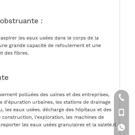
obstruante :
aspirer les eaux usées dans le corps de la
une grande capacité de refoulement et une
t des fibres.
nte
ement polluées des usines et des entreprises,
+86-21
s d'épuration urbaines, les stations de drainage
au, les eaux usées. décharge des hôpitaux et des
+86-18
e construction, l'exploration, les machines de
ansporter les eaux usées granulaires et la saleté.Il
+86-18