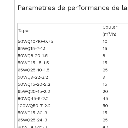
Paramètres de performance de la
Couler
Taper
(m³/h)
50WQ10-10-0.75
10
65WQ15-7-1.1
15
50WQ8-20-1.5
8
50WQ15-15-1.5
15
65WQ25-10-1.5
25
50WQ9-22-2.2
9
50WQ15-20-2.2
15
65WQ20-15-2.2
20
80WQ45-9-2.2
45
100WQ50-7-2.2
50
50WQ15-30-3
15
65WQ25-24-3
25
80WQ40-15-3
40