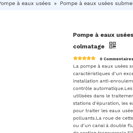
Pompe à eaux usées
»
Pompe à eaux usées submer
Pompe à eaux usées
colmatage
0 Commentaire
La pompe à eaux usées s
caractéristiques d'un exc
installation anti-enroule
contrôle automatique.Le
utilisées dans le traiteme
stations d'épuration, les 
pour traiter les eaux usée
polluants.La roue de cett
ou d'un canal à double fl
de section transversale.El