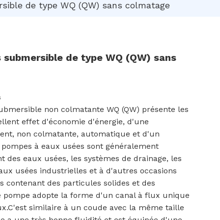
sible de type WQ (QW) sans colmatage
 submersible de type WQ (QW) sans
s
ubmersible non colmatante WQ (QW) présente les
ellent effet d'économie d'énergie, d'une
ment, non colmatante, automatique et d'un
s pompes à eaux usées sont généralement
nt des eaux usées, les systèmes de drainage, les
eaux usées industrielles et à d'autres occasions
s contenant des particules solides et des
e pompe adopte la forme d'un canal à flux unique
ux.C'est similaire à un coude avec la même taille
le a une très bonne fluidité et est équipée d'une