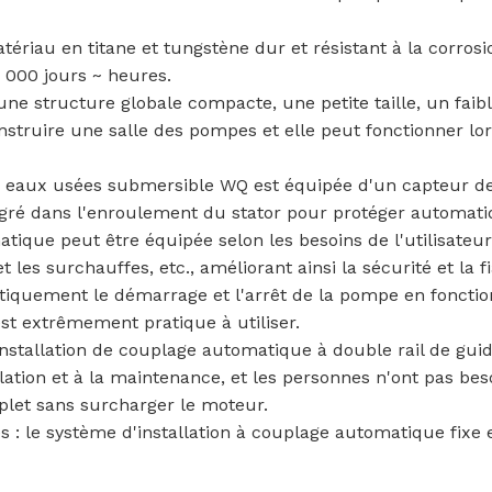
riau en titane et tungstène dur et résistant à la corros
 000 jours ~ heures.
 structure globale compacte, une petite taille, un faibl
construire une salle des pompes et elle peut fonctionner lo
 eaux usées submersible WQ est équipée d'un capteur de d
tégré dans l'enroulement du stator pour protéger automa
ique peut être équipée selon les besoins de l'utilisate
t les surchauffes, etc., améliorant ainsi la sécurité et la f
atiquement le démarrage et l'arrêt de la pompe en foncti
est extrêmement pratique à utiliser.
nstallation de couplage automatique à double rail de guida
tion et à la maintenance, et les personnes n'ont pas besoi
mplet sans surcharger le moteur.
es : le système d'installation à couplage automatique fixe e