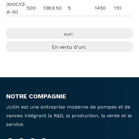
300CYZ-
500
138.9
50
5
1450
110
A-50
sur:
En vertu d'un:
NOTRE COMPAGNIE
JUSH est une entreprise moderne de pompes et de
vannes intégrant la R&D, la production, la vente et le
service.