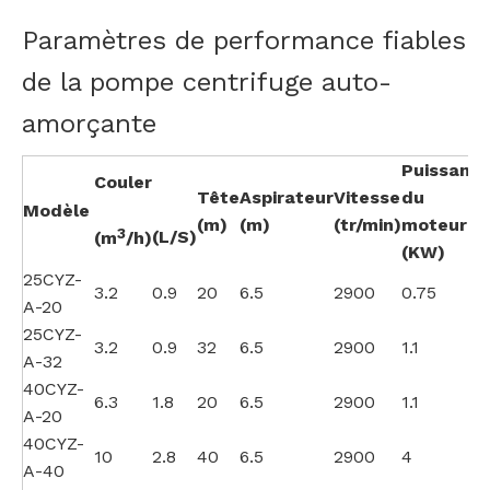
Paramètres de performance fiables
de la pompe centrifuge auto-
amorçante
Puissanc
Couler
Tête
Aspirateur
Vitesse
du
Modèle
(m)
(m)
(tr/min)
moteur
3
(L/S)
(m
/h)
(KW)
25CYZ-
3.2
0.9
20
6.5
2900
0.75
A-20
25CYZ-
3.2
0.9
32
6.5
2900
1.1
A-32
40CYZ-
6.3
1.8
20
6.5
2900
1.1
A-20
40CYZ-
10
2.8
40
6.5
2900
4
A-40