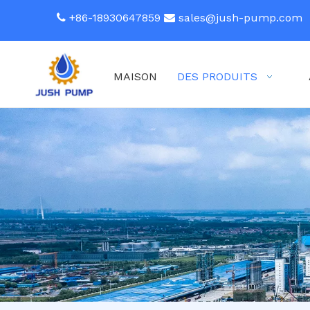
+86-18930647859
sales@jush-pump.com


MAISON
DES PRODUITS