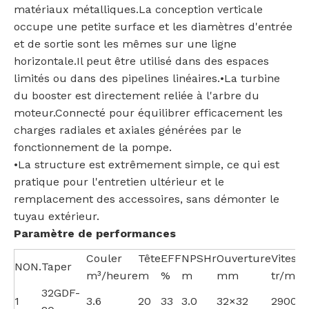
matériaux métalliques.La conception verticale
occupe une petite surface et les diamètres d'entrée
et de sortie sont les mêmes sur une ligne
horizontale.Il peut être utilisé dans des espaces
limités ou dans des pipelines linéaires.•La turbine
du booster est directement reliée à l'arbre du
moteur.Connecté pour équilibrer efficacement les
charges radiales et axiales générées par le
fonctionnement de la pompe.
•La structure est extrêmement simple, ce qui est
pratique pour l'entretien ultérieur et le
remplacement des accessoires, sans démonter le
tuyau extérieur.
Paramètre de performances
Couler
Tête
EFF
NPSHr
Ouverture
Vitesse
NON.
Taper
m³/heure
m
%
m
mm
tr/min
32GDF-
1
3.6
20
33
3.0
32×32
2900