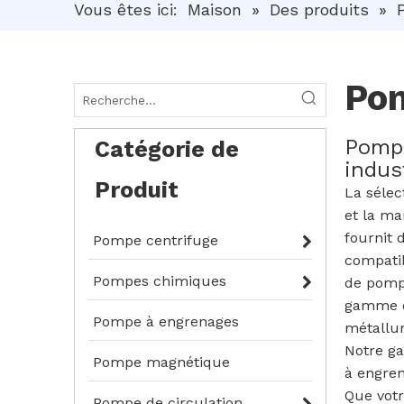
Vous êtes ici:
Maison
»
Des produits
»
Pom
Pompe
Catégorie de
indus
Produit
La sélec
et la ma
fournit 
Pompe centrifuge
compatib
Pompes chimiques
de pompe
gamme de
Pompe à engrenages
métallur
Notre g
Pompe magnétique
à engren
Que votr
Pompe de circulation