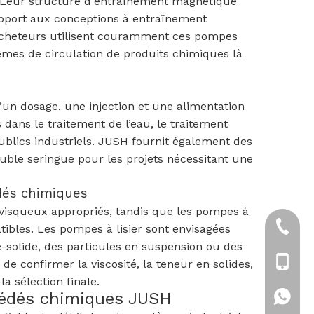
e. Leur structure d'entraînement magnétique
apport aux conceptions à entraînement
s acheteurs utilisent couramment ces pompes
stèmes de circulation de produits chimiques là
un dosage, une injection et une alimentation
dans le traitement de l’eau, le traitement
ublics industriels. JUSH fournit également des
uble seringue pour les projets nécessitant une
édés chimiques
 visqueux appropriés, tandis que les pompes à
+86-21
tibles. Les pompes à lisier sont envisagées
-solide, des particules en suspension ou des
+86-18
e confirmer la viscosité, la teneur en solides,
la sélection finale.
cédés chimiques JUSH
+86-18