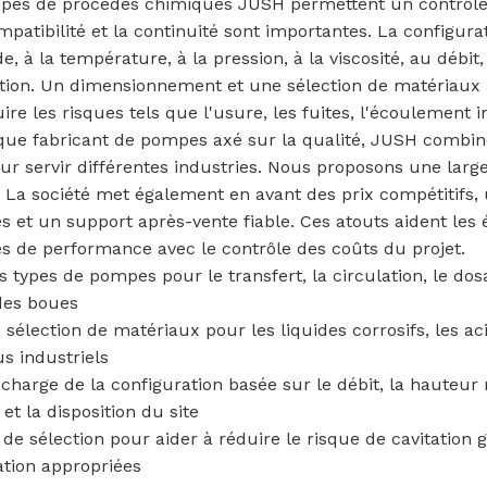
es de procédés chimiques JUSH permettent un contrôle f
mpatibilité et la continuité sont importantes. La configur
de, à la température, à la pression, à la viscosité, au débit,
lation. Un dimensionnement et une sélection de matériaux a
uire les risques tels que l'usure, les fuites, l'écoulement i
que fabricant de pompes axé sur la qualité, JUSH combine
ur servir différentes industries. Nous proposons une larg
La société met également en avant des prix compétitifs, u
s et un support après-vente fiable. Ces atouts aident les
s de performance avec le contrôle des coûts du projet.
s types de pompes pour le transfert, la circulation, le dos
des boues
a sélection de matériaux pour les liquides corrosifs, les aci
s industriels
 charge de la configuration basée sur le débit, la hauteur
 et la disposition du site
 de sélection pour aider à réduire le risque de cavitatio
lation appropriées