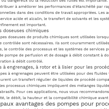
s ou dangereux où la réduction des fuites est important
tribuer à améliorer les performances d'étanchéité par r
onnelles dans des conditions de travail appropriées. Le
service acide et alcalin, le transfert de solvants et les sy
nfinement est important.
 doseuses chimiques
es doseuses de produits chimiques sont utilisées lorsqu’
 contrôlée sont nécessaires. Ils sont couramment utilisés 
, le contrôle des processus et les systèmes de services p
de pompe de perfusion et de dosage à débit constant à do
ration à débit contrôlé.
à engrenages, à rotor et à lisier pour les proc
es à engrenages peuvent être utilisées pour des fluides
surent un transfert régulier de liquides de procédé compa
les processus chimiques impliquent des mélanges liquide
abrasifs. Pour ces applications, nous vous recommandons d
ité, le débit, la hauteur et la compatibilité chimique avant 
ipaux avantages des pompes pour pro