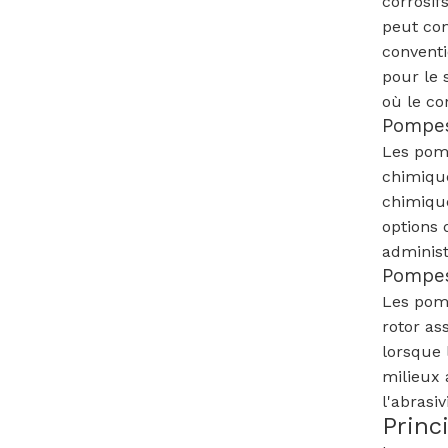
corrosif
peut con
conventi
pour le 
où le co
Pompes
Les pomp
chimique
chimique
options 
administ
Pompes 
Les pomp
rotor as
lorsque 
milieux 
l'abrasiv
Princ