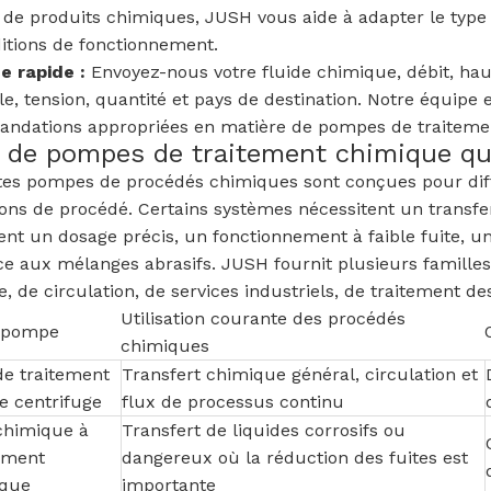
 de produits chimiques, JUSH vous aide à adapter le type
itions de fonctionnement.
 rapide :
Envoyez-nous votre fluide chimique, débit, hau
le, tension, quantité et pays de destination. Notre équipe
ndations appropriées en matière de pompes de traiteme
 de pompes de traitement chimique q
tes pompes de procédés chimiques sont conçues pour diff
ions de procédé. Certains systèmes nécessitent un transfe
ent un dosage précis, un fonctionnement à faible fuite, 
ce aux mélanges abrasifs. JUSH fournit plusieurs famille
, de circulation, de services industriels, de traitement de
Utilisation courante des procédés
 pompe
chimiques
e traitement
Transfert chimique général, circulation et
e centrifuge
flux de processus continu
himique à
Transfert de liquides corrosifs ou
ement
dangereux où la réduction des fuites est
ique
importante