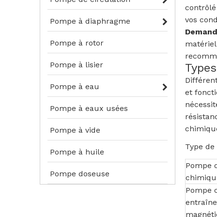
contrôlé
vos cond
Pompe à diaphragme
Demande
Pompe à rotor
matériel
recomma
Pompe à lisier
Types
Différen
Pompe à eau
et fonct
nécessit
Pompe à eaux usées
résistan
chimique
Pompe à vide
Type de
Pompe à huile
Pompe d
Pompe doseuse
chimiqu
Pompe c
entraîn
magnét