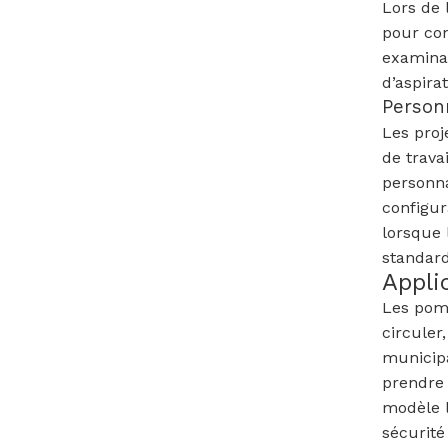
Lors de 
pour con
examinan
d’aspira
Personn
Les proj
de trava
personna
configur
lorsque 
standard
Appli
Les pomp
circuler
municipa
prendre 
modèle l
sécurité