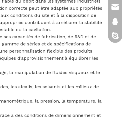
iable du débit dans les systèmes industriels
sales@
ation correcte peut être adaptée aux propriétés
 aux conditions du site et à la disposition de
2880151
ppropriés contribuent à améliorer la stabilité
nstable ou la cavitation.
cixi-kitt
 ses capacités de fabrication, de R&D et de
e gamme de séries et de spécifications de
ne personnalisation flexible des produits
 équipes d’approvisionnement à équilibrer les
age, la manipulation de fluides visqueux et le
des, les alcalis, les solvants et les milieux de
 manométrique, la pression, la température, la
n grâce à des conditions de dimensionnement et