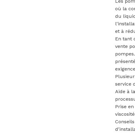
Les pomp
où la co
du liqui
l'instal
et à réd
En tant 
vente po
pompes. 
présenté
exigence
Plusieur
service 
Aide à l
processu
Prise en
viscosité
Conseils
d'instal