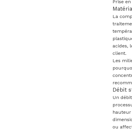
Prise en
Matéria
La compa
traiteme
températ
plastiqu
acides, 
client.
Les mili
pourquoi
concentr
recomman
Débit s
Un débit
processu
hauteur 
dimensio
ou affec