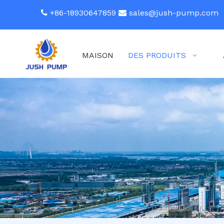
+86-18930647859
sales@jush-pump.com


MAISON
DES PRODUITS