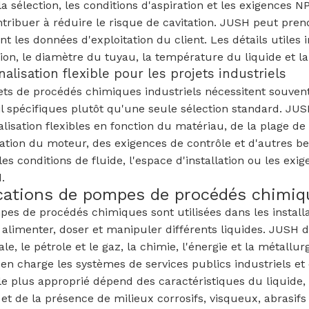
la sélection, les conditions d'aspiration et les exigence
tribuer à réduire le risque de cavitation. JUSH peut pren
t les données d'exploitation du client. Les détails utiles 
tion, le diamètre du tuyau, la température du liquide et l
alisation flexible pour les projets industriels
ets de procédés chimiques industriels nécessitent souve
il spécifiques plutôt qu'une seule sélection standard. JU
lisation flexibles en fonction du matériau, de la plage de d
ation du moteur, des exigences de contrôle et d'autres bes
les conditions de fluide, l'espace d'installation ou les ex
.
cations de pompes de procédés chimiq
es de procédés chimiques sont utilisées dans les installat
, alimenter, doser et manipuler différents liquides. JUSH de
le, le pétrole et le gaz, la chimie, l'énergie et la méta
en charge les systèmes de services publics industriels et
e plus approprié dépend des caractéristiques du liquide, 
 et de la présence de milieux corrosifs, visqueux, abrasifs