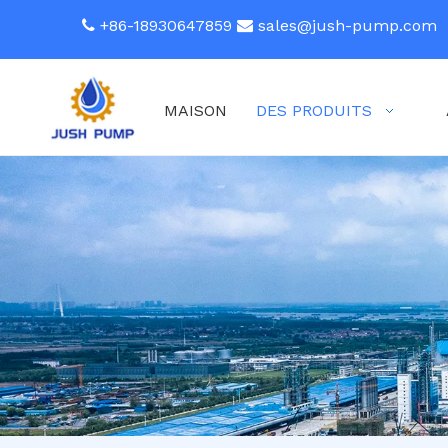
+86-18930647859
sales@jush-pump.com


MAISON
DES PRODUITS