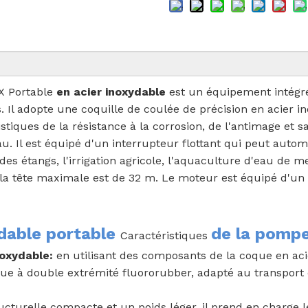
X Portable
en acier inoxydable
est un équipement intég
s. Il adopte une coquille de coulée de précision en acier 
stiques de la résistance à la corrosion, de l'antimage et 
eau. Il est équipé d'un interrupteur flottant qui peut aut
des étangs, l'irrigation agricole, l'aquaculture d'eau de 
et la tête maximale est de 32 m. Le moteur est équipé d'un
ydable portable
de la pompe
Caractéristiques
inoxydable:
en utilisant des composants de la coque en aci
e à double extrémité fluororubber, adapté au transport d
cturelle compacte et un poids léger, il prend en charge le