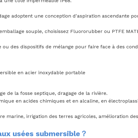
t a une cote imperméable IP68.
idage adoptent une conception d'aspiration ascendante pou
'emballage souple, choisissez Fluororubber ou PTFE MATÉR
u des dispositifs de mélange pour faire face à des condit
sible en acier inoxydable portable
e de la fosse septique, dragage de la rivière.
imique en acides chimiques et en alcaline, en électropla
re marine, irrigation des terres agricoles, amélioration de
aux usées submersible？