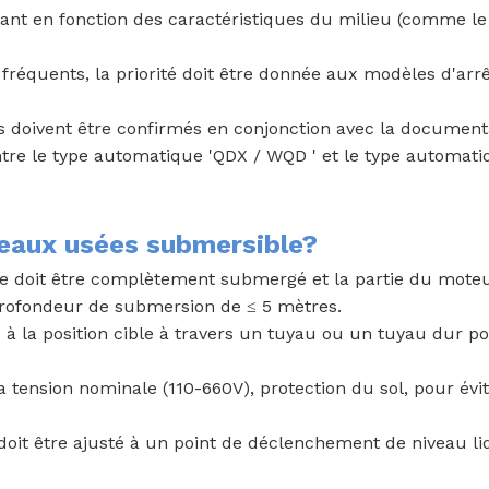
ant en fonction des caractéristiques du milieu (comme le
fréquents, la priorité doit être donnée aux modèles d'ar
oivent être confirmés en conjonction avec la documentati
ntre le type automatique 'QDX / WQD ' et le type automatiq
eaux usées submersible?
e doit être complètement submergé et la partie du moteur 
 profondeur de submersion de ≤ 5 mètres.
 à la position cible à travers un tuyau ou un tuyau dur po
 tension nominale (110-660V), protection du sol, pour évit
t doit être ajusté à un point de déclenchement de niveau l