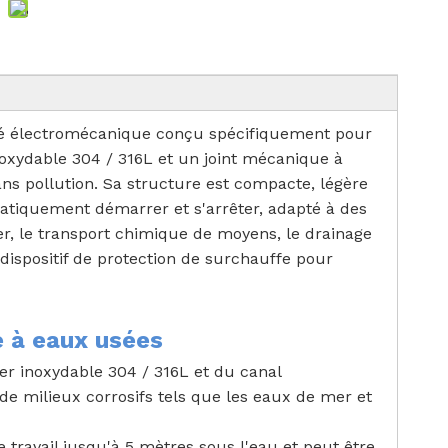
ré électromécanique conçu spécifiquement pour
inoxydable 304 / 316L et un joint mécanique à
sans pollution. Sa structure est compacte, légère
omatiquement démarrer et s'arrêter, adapté à des
mer, le transport chimique de moyens, le drainage
 dispositif de protection de surchauffe pour
 à eaux usées
er inoxydable 304 / 316L et du canal
e milieux corrosifs tels que les eaux de mer et
 travail jusqu'à 5 mètres sous l'eau et peut être