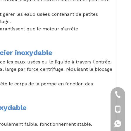
t gérer les eaux usées contenant de petites
tage.
garantissent que le moteur s'arrête
cier inoxydable
e les eaux usées ou le liquide à travers l'entrée.
nal large par force centrifuge, réduisant le blocage
ête le corps de la pompe en fonction des
+86-21
oxydable
+86-18
roulement faible, fonctionnement stable.
+86-18