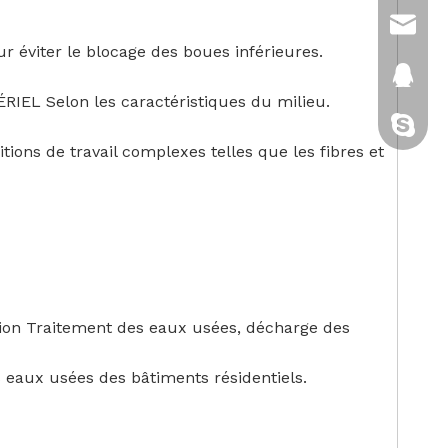
sales@
r éviter le blocage des boues inférieures.
2880151
IEL Selon les caractéristiques du milieu.
cixi-kitt
ions de travail complexes telles que les fibres et
ssion Traitement des eaux usées, décharge des
s eaux usées des bâtiments résidentiels.