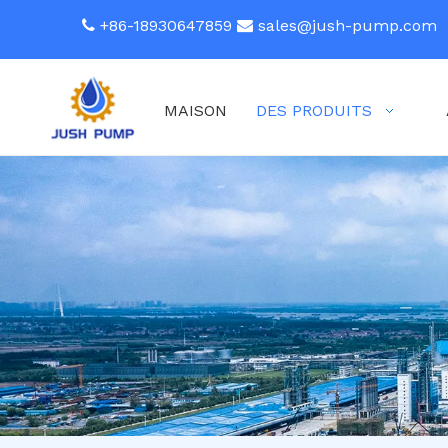
+86-18930647859
sales@jush-pump.com


MAISON
DES PRODUITS