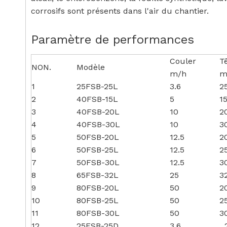
corrosifs sont présents dans l'air du chantier.
Paramètre de performances
Couler
T
NON.
Modèle
m/h
1
25FSB-25L
3.6
2
2
40FSB-15L
5
1
3
40FSB-20L
10
2
4
40FSB-30L
10
3
5
50FSB-20L
12.5
2
6
50FSB-25L
12.5
2
7
50FSB-30L
12.5
3
8
65FSB-32L
25
3
9
80FSB-20L
50
2
10
80FSB-25L
50
2
11
80FSB-30L
50
3
12
25FSB-25D
3.6
2