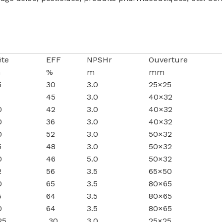
ête
EFF
NPSHr
Ouverture
m
%
m
mm
5
30
3.0
25×25
5
45
3.0
40×32
0
42
3.0
40×32
0
36
3.0
40×32
0
52
3.0
50×32
5
48
3.0
50×32
0
46
5.0
50×32
2
56
3.5
65×50
0
65
3.5
80×65
5
64
3.5
80×65
0
64
3.5
80×65
5
30
3.0
25×25