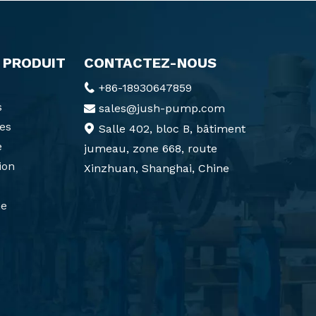
 PRODUIT
CONTACTEZ-NOUS
+86-18930647859

s
sales@jush-pump.com

es
Salle 402, bloc B, bâtiment

e
jumeau, zone 668, route
ion
Xinzhuan, Shanghai, Chine
e