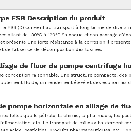
pe FSB Description du produit
ie FSB (D) convient au transport à long terme de divers mi
es allant de -80°C à 120°C.Sa coque et son passage d'éco
et présente une forte résistance à la corrosion.Il présent
et de l’absence de décomposition des toxines.
lliage de fluor de pompe centrifuge ho
e conception raisonnable, une structure compacte, des p
'écoulement fluide, un rendement élevé et des économies d'
e pompe horizontale en alliage de fluo
es telles que le pétrole, la chimie, la pharmacie, les pesti
, l'alimentation, etc. Le transport de milieux hautement co
lavage acide, pesticides, produits pharmaceutiques, etc. Co