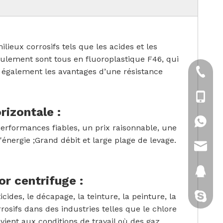
lieux corrosifs tels que les acides et les
ulement sont tous en fluoroplastique F46, qui
e également les avantages d’une résistance
+86-21
+86-18
rizontale :
+86-18
erformances fiables, un prix raisonnable, une
énergie ;Grand débit et large plage de levage.
sales@
2880151
r centrifuge :
cides, le décapage, la teinture, la peinture, la
cixi-kitt
rrosifs dans des industries telles que le chlore
nvient aux conditions de travail où des gaz