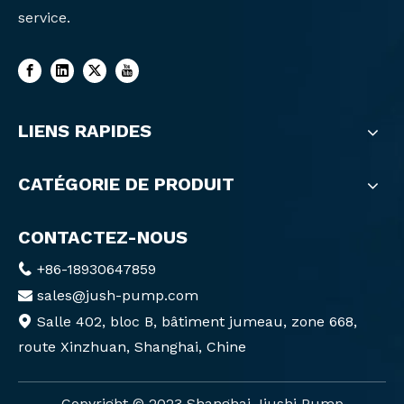
service.
LIENS RAPIDES
CATÉGORIE DE PRODUIT
CONTACTEZ-NOUS
+86-18930647859

sales@jush-pump.com

Salle 402, bloc B, bâtiment jumeau, zone 668,

route Xinzhuan, Shanghai, Chine
Copyright ©️ 2023 Shanghai Jiushi Pump