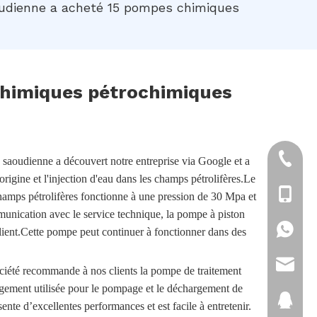
oudienne a acheté 15 pompes chimiques
chimiques pétrochimiques
+86-21
 saoudienne a découvert notre entreprise via Google et a
rigine et l'injection d'eau dans les champs pétrolifères.Le
+86-18
 champs pétrolifères fonctionne à une pression de 30 Mpa et
unication avec le service technique, la pompe à piston
+86-18
ient.Cette pompe peut continuer à fonctionner dans des
sales@
ociété recommande à nos clients la pompe de traitement
gement utilisée pour le pompage et le déchargement de
2880151
sente d’excellentes performances et est facile à entretenir.