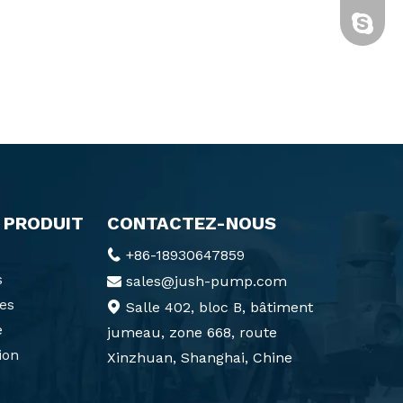
cixi-kitt
 PRODUIT
CONTACTEZ-NOUS
+86-18930647859

s
sales@jush-pump.com

es
Salle 402, bloc B, bâtiment

e
jumeau, zone 668, route
ion
Xinzhuan, Shanghai, Chine