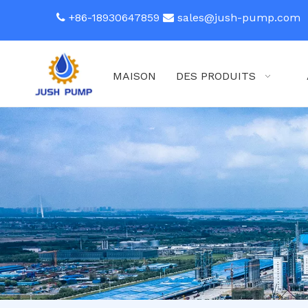
+86-18930647859
sales@jush-pump.com


MAISON
DES PRODUITS