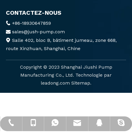
CONTACTEZ-NOUS
+86-18930647859

sales@jush-pump.com

Salle 402, bloc B, bâtiment jumeau, zone 668,

route Xinzhuan, Shanghai, Chine
Copyright ©️ 2023 Shanghai Jiushi Pump
Manufacturing Co., Ltd. Technologie par
leadong.com
Sitemap
.
sales@jush-pump.com
+86-18930647859
+86-18930647859
+86-21-57635022
2880151124
cixi-kitty