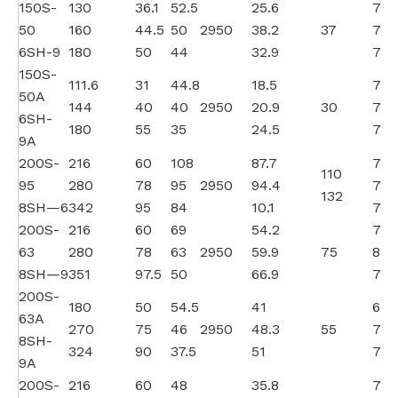
150S-
130
36.1
52.5
25.6
72.
50
160
44.5
50
2950
38.2
37
77.
6SH-9
180
50
44
32.9
75
150S-
111.6
31
44.8
18.5
72
50A
144
40
40
2950
20.9
30
75
6SH-
180
55
35
24.5
70
9A
200S-
216
60
108
87.7
72.
110
95
280
78
95
2950
94.4
77.
132
8SH—6
342
95
84
10.1
77.
200S-
216
60
69
54.2
75
63
280
78
63
2950
59.9
75
80.
8SH—9
351
97.5
50
66.9
71.
200S-
180
50
54.5
41
67
63A
270
75
46
2950
48.3
55
76
8SH-
324
90
37.5
51
72
9A
200S-
216
60
48
35.8
79