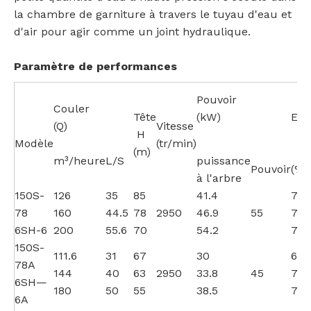
la chambre de garniture à travers le tuyau d'eau et
d'air pour agir comme un joint hydraulique.
Paramètre de performances
Pouvoir
Couler
Tête
(kW)
EF
(Q)
Vitesse
H
Modèle
(tr/min)
(m)
m³/heure
L/S
puissance
Pouvoir
(%)
à l'arbre
150S-
126
35
85
41.4
70.
78
160
44.5
78
2950
46.9
55
72.
6SH-6
200
55.6
70
54.2
70.
150S-
111.6
31
67
30
68
78A
144
40
63
2950
33.8
45
72
6SH—
180
50
55
38.5
70
6A