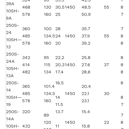
39A
468
130
30.5
1450
48.5
55
80
10SH-
576
160
25
50.9
79
9A
250S-
360
100
28
35.7
78
24
485
134.5
24
1450
37.9
55
83.
10SH—
576
160
20
39.2
80
13
250S-
342
95
22.2
25.8
80
24A
414
115
20.3
1450
27.6
37
83
10SH-
482
134
17.4
28.6
80
13A
250S-
16.5
80.
365
101.4
20.4
14
485
134.5
1450
22.1
30
10SH—
14
83.
576
160
23.1
19
11.5
78
250S-
320
13.7
15.4
89
78
14A
120
1450
22
82
10SH-
432
11
15.8