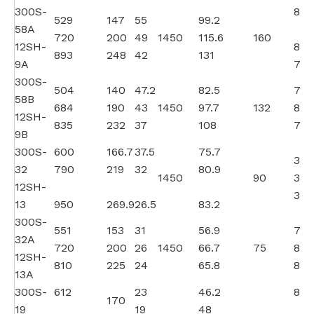
300S-
80
529
147
55
99.2
58A
720
200
49
1450
115.6
160
12SH-
83
893
248
42
131
9A
78
300S-
504
140
47.2
82.5
79
58B
684
190
43
1450
97.7
132
82
12SH-
835
232
37
108
78
9B
300S-
600
166.7
37.5
75.7
31
32
790
219
32
80.9
1450
90
38.
12SH-
32.
13
950
269.9
26.5
83.2
300S-
551
153
31
56.9
79.
32A
720
200
26
1450
66.7
75
82.
12SH-
810
225
24
65.8
80.
13A
300S-
612
23
46.2
83
170
19
19
48