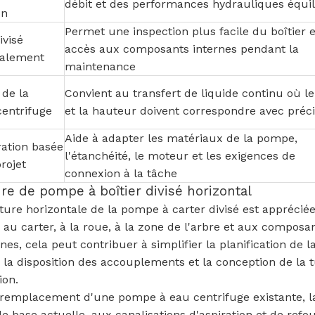
débit et des performances hydrauliques équil
on
Permet une inspection plus facile du boîtier 
ivisé
accès aux composants internes pendant la
talement
maintenance
 de la
Convient au transfert de liquide continu où le
entrifuge
et la hauteur doivent correspondre avec préci
Aide à adapter les matériaux de la pompe,
ration basée
l'étanchéité, le moteur et les exigences de
rojet
connexion à la tâche
re de pompe à boîtier divisé horizontal
ture horizontale de la pompe à carter divisé est apprécié
 au carter, à la roue, à la zone de l'arbre et aux compos
ines, cela peut contribuer à simplifier la planification de 
la disposition des accouplements et la conception de la t
ion.
remplacement d'une pompe à eau centrifuge existante, la 
e base actuelle, aux canalisations d'aspiration et de refo