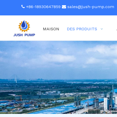
+86-18930647859
sales@jush-pump.com


MAISON
DES PRODUITS