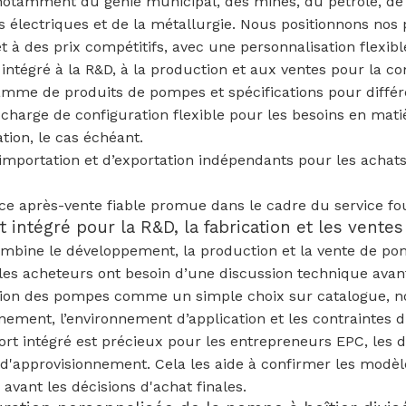
t notamment du génie municipal, des mines, du pétrole, de
s électriques et de la métallurgie. Nous positionnons no
et à des prix compétitifs, avec une personnalisation flexib
intégré à la R&D, à la production et aux ventes pour la c
mme de produits de pompes et spécifications pour différe
 charge de configuration flexible pour les besoins en mat
ation, le cas échéant.
’importation et d’exportation indépendants pour les achat
ce après-vente fiable promue dans le cadre du service f
 intégré pour la R&D, la fabrication et les ventes
bine le développement, la production et la vente de pomp
les acheteurs ont besoin d’une discussion technique ava
ction des pompes comme un simple choix sur catalogue, 
nement, l’environnement d’application et les contraintes d
rt intégré est précieux pour les entrepreneurs EPC, les dis
d'approvisionnement. Cela les aide à confirmer les modèles
s avant les décisions d'achat finales.