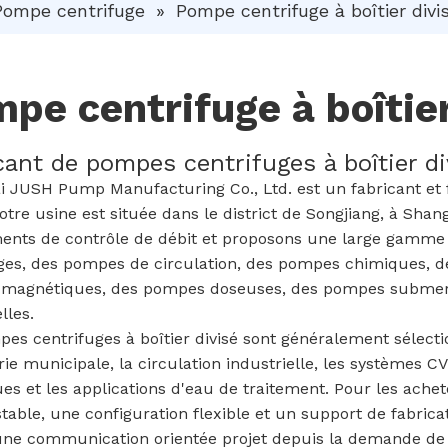
Pompe centrifuge
»
Pompe centrifuge à boîtier divi
pe centrifuge à boîtier
cant de pompes centrifuges à boîtier d
 JUSH Pump Manufacturing Co., Ltd. est un fabricant et f
otre usine est située dans le district de Songjiang, à Sha
ents de contrôle de débit et proposons une large gam
ges, des pompes de circulation, des pompes chimiques, de
magnétiques, des pompes doseuses, des pompes submersi
lles.
es centrifuges à boîtier divisé sont généralement sélect
erie municipale, la circulation industrielle, les systèmes C
ues et les applications d'eau de traitement. Pour les ac
stable, une configuration flexible et un support de fabri
une communication orientée projet depuis la demande de