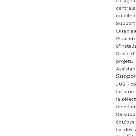
Il s'agi
centrale
qualité 
Support 
Large ga
Prise en
d’install
Droits d
projets.
Assistan
Support
JUSH com
lorsque 
la séle
fonction
Ce suppo
équipes 
les devi