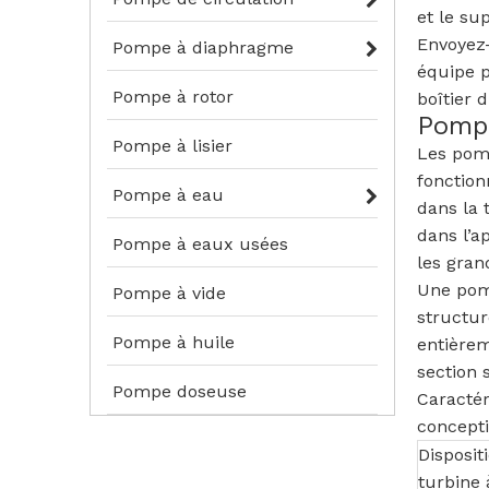
et le su
Envoyez-
Pompe à diaphragme
équipe p
Pompe à rotor
boîtier d
Pompe
Pompe à lisier
Les pomp
fonction
Pompe à eau
dans la 
dans l’a
Pompe à eaux usées
les gran
Une pomp
Pompe à vide
structur
Pompe à huile
entièrem
section 
Pompe doseuse
Caractér
concept
Disposit
turbine 