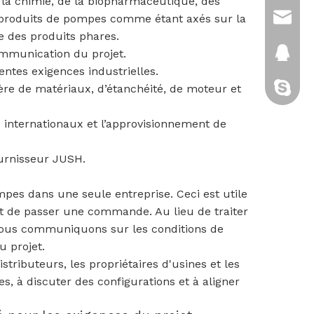
 la chimie, de la biopharmaceutique, des
s produits de pompes comme étant axés sur la
sales@
le des produits phares.
ommunication du projet.
2880151
ntes exigences industrielles.
ière de matériaux, d’étanchéité, de moteur et
cixi-kitt
s internationaux et l’approvisionnement de
ournisseur JUSH.
es dans une seule entreprise. Ceci est utile
nt de passer une commande. Au lieu de traiter
nous communiquons sur les conditions de
u projet.
tributeurs, les propriétaires d'usines et les
, à discuter des configurations et à aligner