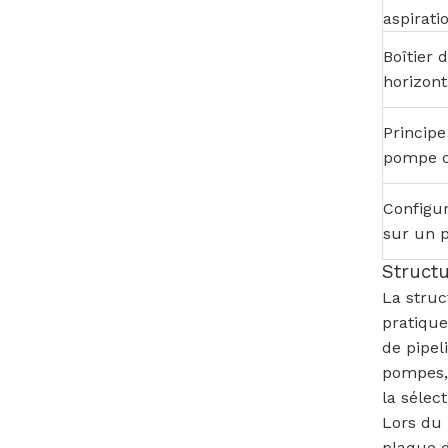
aspirati
Boîtier d
horizon
Principe
pompe c
Configu
sur un p
Structu
La struc
pratique
de pipel
pompes, 
la sélect
Lors du 
plaque d