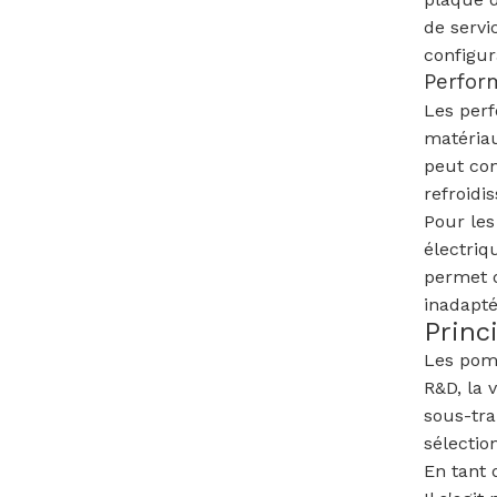
de servi
configura
Perfor
Les perf
matériau
peut con
refroidi
Pour les
électriq
permet d
inadapté
Princ
Les pomp
R&D, la 
sous-tra
sélectio
En tant 