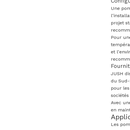
Configu
Une pomp
l'instal
projet s
recomman
Pour une
températ
et l'env
recomma
Fourni
JUSH dis
du Sud-E
pour les
sociétés 
Avec une
en maint
Appli
Les pomp