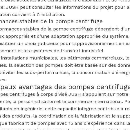
ce. JUSH peut consulter les informations du projet pour ai
tion convient à l'installation.
mances stables de la pompe centrifuge
ormances stables de la pompe centrifuge dépendent d’une
x appropriés et d’une adaptation appropriée du système. 
stituer un choix judicieux pour l’approvisionnement en eau
ssement et les systèmes de transfert industriel.
 installations municipales, les bâtiments commerciaux, les 
ues, la sélection des pompes doit être basée sur des donné
'éviter les sous-performances, la consommation d'énergie
es.
ipaux avantages des pompes centrifuges
es centrifuges à corps divisé JUSH s'appuient sur notre 
vente, la personnalisation et le commerce international. P
itants en ingénierie, cette capacité intégrée contribue à 
n des produits, la coordination de la fabrication et le supp
que fabricant de pompes avec 15 ans d'expérience dans la