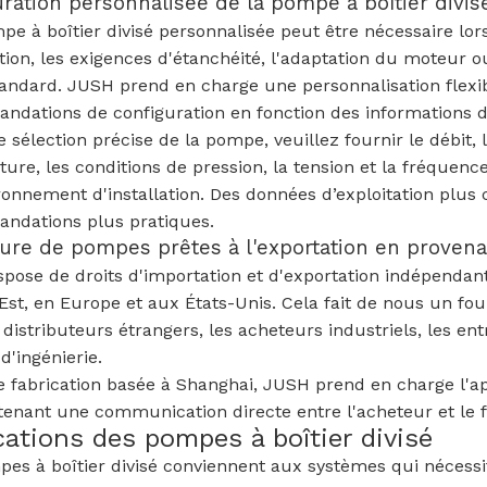
ration personnalisée de la pompe à boîtier divis
e à boîtier divisé personnalisée peut être nécessaire lorsq
lation, les exigences d'étanchéité, l'adaptation du moteur 
tandard. JUSH prend en charge une personnalisation flexi
dations de configuration en fonction des informations de
 sélection précise de la pompe, veuillez fournir le débit, l
ure, les conditions de pression, la tension et la fréquenc
ironnement d'installation. Des données d’exploitation plu
ndations plus pratiques.
ture de pompes prêtes à l'exportation en proven
pose de droits d'importation et d'exportation indépendant
st, en Europe et aux États-Unis. Cela fait de nous un fou
 distributeurs étrangers, les acheteurs industriels, les en
d'ingénierie.
 fabrication basée à Shanghai, JUSH prend en charge l'a
enant une communication directe entre l'acheteur et le f
cations des pompes à boîtier divisé
es à boîtier divisé conviennent aux systèmes qui nécessi