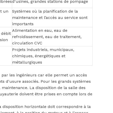
ibrées
d'usines, grandes stations de pompage
et un
Systèmes où la planification de la
maintenance et l’accès au service sont
importants
Alimentation en eau, eau de
 débit
refroidissement, eau de traitement,
sion
circulation CVC
Projets industriels, municipaux,
chimiques, énergétiques et
métallurgiques
e par les ingénieurs car elle permet un accès
ants d'usure associés. Pour les grands systèmes
la maintenance. La disposition de la salle des
uyauterie doivent être prises en compte lors de
disposition horizontale doit correspondre à la
ulement, à la position du moteur et à l'espace