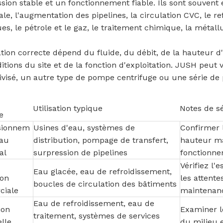
sion stable et un fonctionnement fiable. Ils sont souvent
le, l'augmentation des pipelines, la circulation CVC, le re
es, le pétrole et le gaz, le traitement chimique, la métallur
ation correcte dépend du fluide, du débit, de la hauteur d'
itions du site et de la fonction d'exploitation. JUSH peut
divisé, un autre type de pompe centrifuge ou une série de
Utilisation typique
Notes de sé
e
sionnem
Usines d'eau, systèmes de
Confirmer 
eau
distribution, pompage de transfert,
hauteur ma
al
surpression de pipelines
fonctionne
Vérifiez l'
Eau glacée, eau de refroidissement,
ion
les attente
boucles de circulation des bâtiments
iale
maintenan
Eau de refroidissement, eau de
ion
Examiner le
traitement, systèmes de services
elle
du milieu 