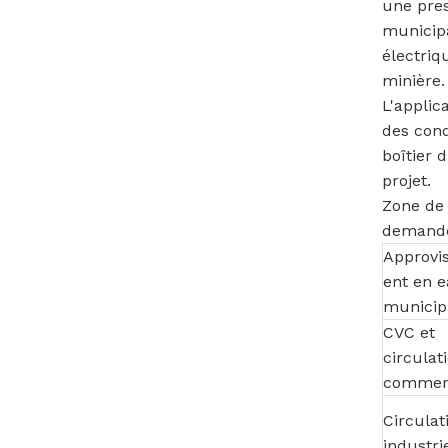
une pres
municipa
électriqu
minière.
L'applic
des cond
boîtier 
projet.
Zone de
demand
Approvi
ent en 
municip
CVC et
circulat
commerc
Circulat
industri