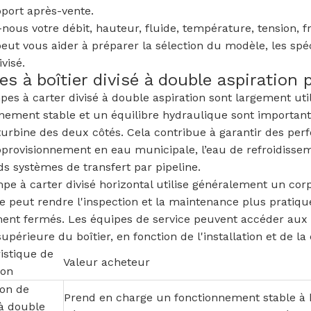
pport après-vente.
nous votre débit, hauteur, fluide, température, tension, fr
eut vous aider à préparer la sélection du modèle, les sp
ivisé.
s à boîtier divisé à double aspiration 
es à carter divisé à double aspiration sont largement uti
nement stable et un équilibre hydraulique sont importants
turbine des deux côtés. Cela contribue à garantir des pe
pprovisionnement en eau municipale, l’eau de refroidissem
ds systèmes de transfert par pipeline.
e à carter divisé horizontal utilise généralement un corps 
e peut rendre l'inspection et la maintenance plus pratiqu
ent fermés. Les équipes de service peuvent accéder aux c
supérieure du boîtier, en fonction de l'installation et de l
istique de
Valeur acheteur
ion
ion de
Prend en charge un fonctionnement stable à 
à double