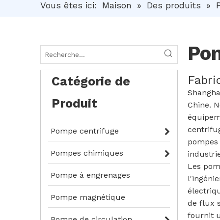
Vous êtes ici:
Maison
»
Des produits
»
Pom
Fabri
Catégorie de
Shanghai
Produit
Chine. N
équipem
centrifu
Pompe centrifuge
pompes 
Pompes chimiques
industrie
Les pomp
Pompe à engrenages
l'ingéni
électriq
Pompe magnétique
de flux 
fournit 
Pompe de circulation