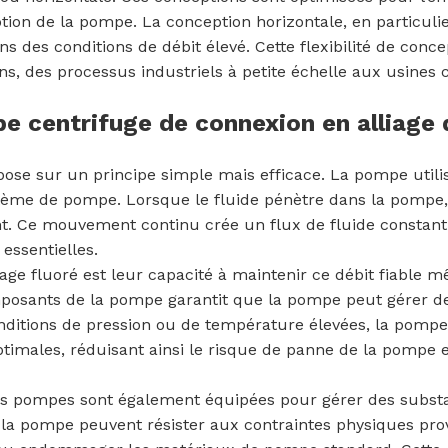
ption de la pompe. La conception horizontale, en particuli
ans des conditions de débit élevé. Cette flexibilité de con
ons, des processus industriels à petite échelle aux usines
centrifuge de connexion en alliage d
se sur un principe simple mais efficace. La pompe utilis
stème de pompe. Lorsque le fluide pénètre dans la pompe, il
t. Ce mouvement continu crée un flux de fluide constant et
 essentielles.
ge fluoré est leur capacité à maintenir ce débit fiable mêm
mposants de la pompe garantit que la pompe peut gérer des 
nditions de pression ou de température élevées, la pompe 
imales, réduisant ainsi le risque de panne de la pompe e
ces pompes sont également équipées pour gérer des subst
e la pompe peuvent résister aux contraintes physiques pro