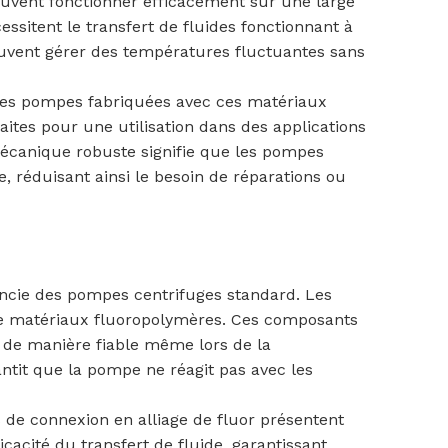
peuvent fonctionner efficacement sur une large
ssitent le transfert de fluides fonctionnant à
euvent gérer des températures fluctuantes sans
 Les pompes fabriquées avec ces matériaux
ites pour une utilisation dans des applications
mécanique robuste signifie que les pompes
, réduisant ainsi le besoin de réparations ou
encie des pompes centrifuges standard. Les
r de matériaux fluoropolymères. Ces composants
r de manière fiable même lors de la
antit que la pompe ne réagit pas avec les
de connexion en alliage de fluor présentent
acité du transfert de fluide, garantissant