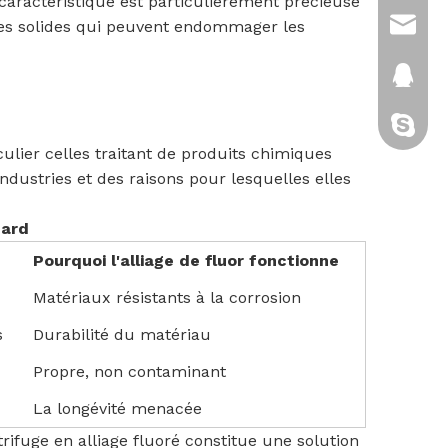
aractéristique est particulièrement précieuse
ules solides qui peuvent endommager les
sales@
2880151
cixi-kitt
culier celles traitant de produits chimiques
ndustries et des raisons pour lesquelles elles
dard
Pourquoi l'alliage de fluor fonctionne
Matériaux résistants à la corrosion
s
Durabilité du matériau
Propre, non contaminant
La longévité menacée
rifuge en alliage fluoré constitue une solution