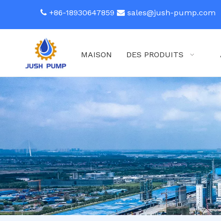
+86-18930647859
sales@jush-pump.com


MAISON
DES PRODUITS