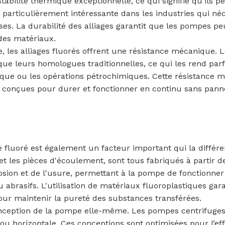
tabilité thermique exceptionnelle, ce qui signifie qu’ils 
 particulièrement intéressante dans les industries qui néce
s. La durabilité des alliages garantit que les pompes p
des matériaux.
e, les alliages fluorés offrent une résistance mécanique.
ue leurs homologues traditionnelles, ce qui les rend parfa
mique ou les opérations pétrochimiques. Cette résistance 
t conçues pour durer et fonctionner en continu sans panne
e fluoré est également un facteur important qui la différ
 et les pièces d'écoulement, sont tous fabriqués à parti
rosion et de l'usure, permettant à la pompe de fonctionne
abrasifs. L'utilisation de matériaux fluoroplastiques gar
pour maintenir la pureté des substances transférées.
onception de la pompe elle-même. Les pompes centrifuges 
 horizontale. Ces conceptions sont optimisées pour l’effic