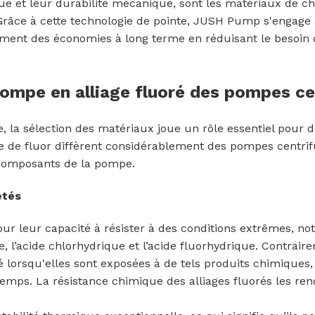
ue et leur durabilité mécanique, sont les matériaux de c
 Grâce à cette technologie de pointe, JUSH Pump s'engage à
alement des économies à long terme en réduisant le beso
pompe en alliage fluoré des pompes c
 la sélection des matériaux joue un rôle essentiel pour déte
e de fluor diffèrent considérablement des pompes centrif
s composants de la pompe.
étés
our leur capacité à résister à des conditions extrêmes, n
 l’acide chlorhydrique et l’acide fluorhydrique. Contrai
 lorsqu'elles sont exposées à de tels produits chimiques, 
u temps. La résistance chimique des alliages fluorés les r