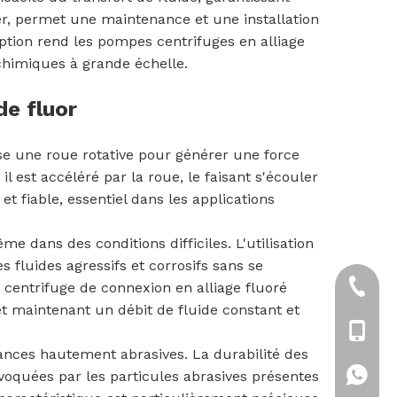
er, permet une maintenance et une installation
ception rend les pompes centrifuges en alliage
 chimiques à grande échelle.
e fluor
e une roue rotative pour générer une force
 est accéléré par la roue, le faisant s'écouler
 fiable, essentiel dans les applications
e dans des conditions difficiles. L'utilisation
fluides agressifs et corrosifs sans se
centrifuge de connexion en alliage fluoré
+86-21
t maintenant un débit de fluide constant et
+86-18
ances hautement abrasives. La durabilité des
voquées par les particules abrasives présentes
+86-18