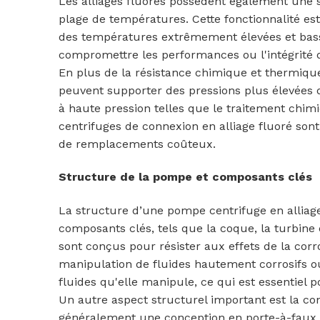
Les alliages fluorés possèdent également une s
plage de températures. Cette fonctionnalité est
des températures extrêmement élevées et basse
compromettre les performances ou l'intégrité 
En plus de la résistance chimique et thermiqu
peuvent supporter des pressions plus élevées q
à haute pression telles que le traitement chi
centrifuges de connexion en alliage fluoré son
de remplacements coûteux.
Structure de la pompe et composants clés
La structure d’une pompe centrifuge en alliag
composants clés, tels que la coque, la turbine
sont conçus pour résister aux effets de la cor
manipulation de fluides hautement corrosifs ou 
fluides qu'elle manipule, ce qui est essentiel 
Un autre aspect structurel important est la c
généralement une conception en porte-à-faux ou