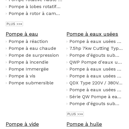
Pompe à lobes rotatifs à haute viscosité
Pompe à rotor à came auto-amorçante
PLUS >>»
Pompe à eau
Pompe à eaux usées
Pompe à réaction
Pompe à eaux usées submersible à grand débit, tête haute, avec dispositif de coupe, pompe de drainage des eaux usées en fonte et en acier inoxydable
Pompe à eau chaude
7.5hp 7kw Cutting Type Submersible Sewage Pump High Lift High Flow
Pompe de surpression
Pompe d'égouts submersible avec agitateur
Pompe à incendie
QWP Pompe d'eaux usées submersibles en acier inoxydable en acier inoxydable
Pompe Immergée
Pompe à eaux usées submersibles QW pour le traitement de l'eau de l'ingénierie municipale
Pompe à vis
Pompe à eaux usées submersible de la roue (pompe vortex)
Pompe submersible
QDX Type 220V / 380V All en acier inoxydable Pumpe d'égout submersible Pompe de pompe à eau propre
Pompe à eaux usées submersible à une roue à canal
Série QW Pompe à eaux usées submersibles lourdes pour les puits profonds et les réservoirs d'égouts
Pompe d'égouts submersible de type QW
PLUS >>»
Pompe à vide
Pompe à huile