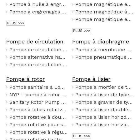
Pompe à huile à engrenages horizontaux en acier inoxydable série KCB
Pompe magnétique en fluoroplastique de type CQB
Pompe à engrenages à arc circulaire YCB
Pompe magnétique à revêtement fluoré de type CQB
Pompe magnétique en plastique fluoré de type IMD
PLUS >>»
PLUS >>»
Pompe de circulation
Pompe à diaphragme
Pompe de circulation centrifuge
Pompe à membrane électrique
Pompe alternative haute pression
Pompe pneumatique à membrane
Pompe de circulation auto-amorçante
Pompe à rotor
Pompe à lisier
Pompe sanitaire à Lobe de Rotor JUSH-NYP SS304 SS316, pompe volumétrique à haute viscosité pour le transfert de sirop alimentaire, de miel et de chocolat
Pompe à mortier de type UHB-ZK résistante à la corrosion et à l'usure
NYP – pompe à rotor à haute viscosité SS304/SS316, pompe à lobes sanitaire pour la livraison de boue de sauce au chocolat et au miel
Pompe à lisier de type AH
Sanitary Rotor Pump High Viscosity Syrup Fluid Transfer Positive Displacement Pump
Pompe à gravier de type G (GH)
Pompe à lobes rotative sanitaire Tri-Lobe
Pompe à lisier doublée de fluor doublée de plastique MIP
Pompe rotative à double lobe pour le biogaz et les eaux usées
Pompe à lisier horizontale de type ZJ
Pompe rotative pour système de remplissage
Pompe à lisier horizontale de type ZD/G
Pompe rotative à régulation de vitesse en continu de type LQ
PLUS >>»
Pompe rotative haute pression