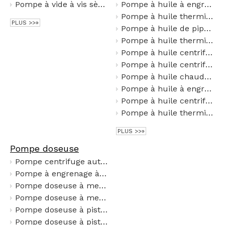
Pompe à vide à vis sèche LG/LGV
Pompe à huile à engrenages isolée en acier inoxydable YCB
Pompe à huile thermique de résistance à hautes températures de type WRY
PLUS >>»
Pompe à huile de pipeline verticale de type YG
Pompe à huile thermique haute température RY
Pompe à huile centrifuge simple à deux étages série AY
Pompe à huile centrifuge à deux étages série AY
Pompe à huile chaude refroidie par air série RY
Pompe à huile à engrenages 2CY
Pompe à huile centrifuge auto-amorçante CYZ résistante aux solvants
Pompe à huile thermique verticale à haut rendement et à économie d'énergie LQRY
PLUS >>»
Pompe doseuse
Pompe centrifuge auto-amorçante en acier inoxydable 304 316L, hauteur d'aspiration de 6.5m, pompe de transfert de liquide acide et alcalin corrosif
Pompe à engrenage à entraînement magnétique miniature sans fuite sans scelles
Pompe doseuse à membrane hydraulique série DY
Pompe doseuse à membrane JD-20-PCF 20L/H 0,8Mpa 380V 0,18KW
Pompe doseuse à piston haute pression série J
Pompe doseuse à piston de type JPX