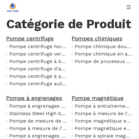
Catégorie de Produit
Pompe centrifuge
Pompes chimiques
Pompe centrifuge horizontale
Pompe chimique doublée de fluor
Pompe centrifuge verticale
Pompe chimique en acier inoxydable
Pompe centrifuge à boîtier divisé
Pompe de processus chimique
Pompe centrifuge d'aspiration
Pompe centrifuge à plusieurs étages
Pompe centrifuge auto-amorçante
Pompe à engrenages
Pompe magnétique
Pompe à engrenages KCB antidéflagrante pour le transfert de carburant industriel et de fluides chimiques
Pompe à entraînement magnétique en fluoroplastique auto-amorçante ZFT
Stainless Steel High Speed Gear Metering Pump, 120L/H, ±0.5% Accuracy, Corrosion Resistant for Chemical & Oil Transfer
Pompe à mesure de l'engrenage micro magnétique avec moteur de fréquence variable à l'épreuve des explosions
Pompe de mesure de l'engrenage magnétique en acier inoxydable avec conducteur et moteur
Pompe magnétique en alliage fluoroplastique CQB-F
Pompe à mesure de l'engrenage micro magnétique avec moteur de fréquence variable à l'épreuve des explosions
Pompe magnétique en acier inoxydable JMC40-25-160P
Pompe à engrenages pour isolation d'asphalte LQB
Pompe à spirale magnétique de type CWB